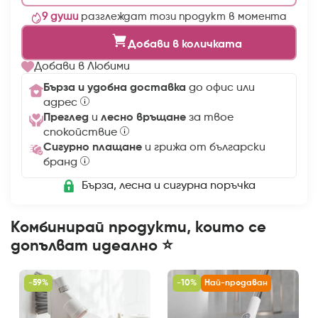
9
души
разглеждат този продукт в момента
Добави в количката
Добави в Любими
Бърза и удобна доставка
до офис или
адрес
Преглед
и
лесно връщане
за твое
спокойствие
Сигурно плащане
и грижа от български
бранд
Бърза, лесна и сигурна поръчка
Комбинирай продукти, които се
допълват идеално ⭐
-59%
-10%
Най-продаван