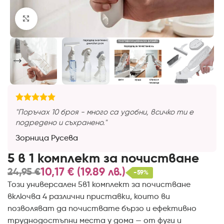
Отвори на голям екран
"Поръчах 10 броя - много са удобни, всичко ти е
подредено и съхранено."
Зорница Русева
5 в 1 комплект за почистване
10,17
€
(19.89 лв.)
24,95
€
-59%
Този универсален 5в1 комплект за почистване
включва 4 различни приставки, които ви
позволяват да почиствате бързо и ефективно
труднодостъпни места у дома — от фуги и