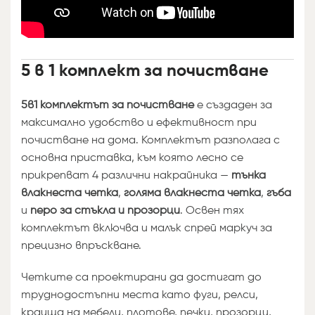
5 в 1 комплект за почистване
5в1 комплектът за почистване
е създаден за
максимално удобство и ефективност при
почистване на дома. Комплектът разполага с
основна приставка, към която лесно се
прикрепват 4 различни накрайника —
тънка
влакнеста четка
,
голяма влакнеста четка
,
гъба
и
перо за стъкла и прозорци
. Освен тях
комплектът включва и малък спрей маркуч за
прецизно впръскване.
Четките са проектирани да достигат до
труднодостъпни места като фуги, релси,
краища на мебели, плотове, печки, прозорци,