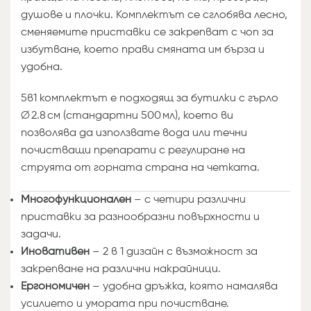
душове и плочки. Комплектът се сглобява лесно,
сменяемите приставки се закрепват с чоп за
избутване, което прави смяната им бърза и
удобна.
5в1 комплектът е подходящ за бутилки с гърло
∅ 2.8 см (стандартни 500 мл), което ви
позволява да използвате вода или течни
почистващи препарати с регулиране на
струята от горната страна на четката.
Многофункционален
– с четири различни
приставки за разнообразни повърхности и
задачи.
Иновативен
– 2 в 1 дизайн с възможност за
закрепване на различни накрайници.
Ергономичен
– удобна дръжка, която намалява
усилието и умората при почистване.