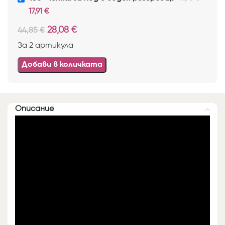
17,91
€
28,08
€
44,85
€
За 2 артикула
Добави в количката
Описание