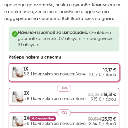
прозорци до плотове, печки и душове. Комплектът
е практичен, лесен за използване и идеален за
поддържане на чистота във всеки ъгъл на дома.
Наличен и готов за изпращане.
Очаквана
доставка:
петък, 07 август – понеделник,
10 август
Избери пакет и спести
1X
10,17
€
5 в 1 комплект за почистване
10,17
€
/ брой
-10%
2X
20,34
€
18,31
€
5 в 1 комплект за почистване
9,15
€
/ брой
-15%
3X
Най-поръчван
30,51
€
25,93
€
5 в 1 комплект за почистване
8,64
€
/ брой