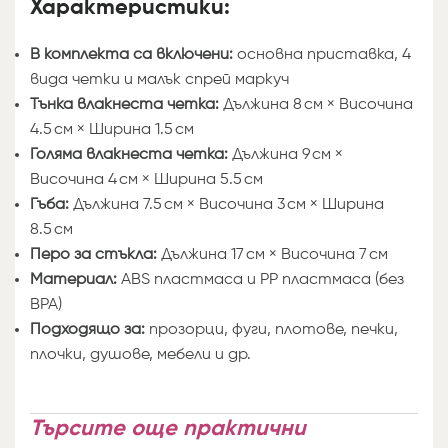
Характеристики:
В комплекта са включени:
основна приставка, 4
вида четки и малък спрей маркуч
Тънка влакнеста четка:
Дължина 8 см × Височина
4.5 см × Ширина 1.5 см
Голяма влакнеста четка:
Дължина 9 см ×
Височина 4 см × Ширина 5.5 см
Гъба:
Дължина 7.5 см × Височина 3 см × Ширина
8.5 см
Перо за стъкла:
Дължина 17 см × Височина 7 см
Материал:
ABS пластмаса и PP пластмаса (без
BPA)
Подходящо за:
прозорци, фуги, плотове, печки,
плочки, душове, мебели и др.
Търсите още практични