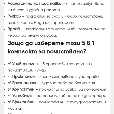
Лесна смяна на приставки
– с чоп за избутване
за бърза и удобна работа.
Гъвкав
– подходящ за сухо и мокро почистване,
използване с вода или препарати.
Здрав
– изработен от устойчиви материали за
многократна употреба.
Защо да изберете този 5 в 1
комплект за почистване?
✅ Универсален
– 5 приставки за различни
почистващи нужди
✅
Практичен
– лесно сглобяване и употреба
✅ Ергономичен
– удобна работа без усилия
✅ Компактен
– подходящ за всякакви помещения
✅ Устойчив
– материал, който не се деформира
✅ Ефективен
– почистване на труднодостъпни
места