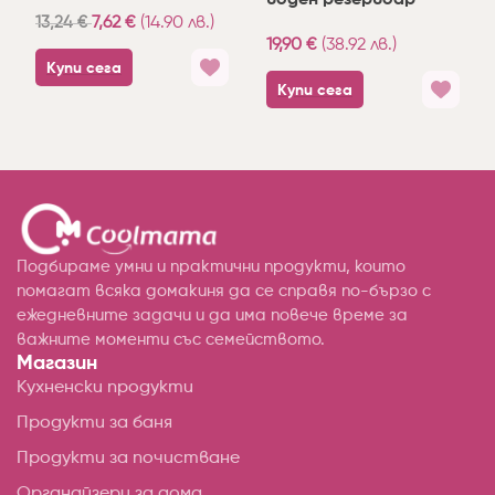
воден резервоар
13,24
€
7,62
€
(14.90 лв.)
19,90
€
(38.92 лв.)
Купи сега
Купи сега
Подбираме умни и практични продукти, които
помагат всяка домакиня да се справя по-бързо с
ежедневните задачи и да има повече време за
важните моменти със семейството.
Магазин
Кухненски продукти
Продукти за баня
Продукти за почистване
Органайзери за дома